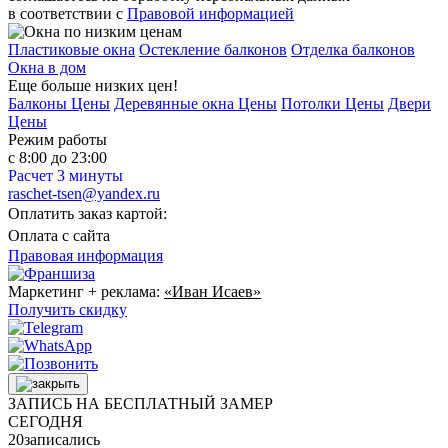
в соответствии с
Правовой информацией
Пластиковые окна
Остекление балконов
Отделка балконов
Окна в дом
Еще больше низких цен!
Балконы Цены
Деревянные окна Цены
Потолки Цены
Двери
Цены
Режим работы
с 8:00 до 23:00
Расчет 3 минуты
raschet-tsen@yandex.ru
Оплатить заказ картой:
Оплата с сайта
Правовая информация
Маркетинг + реклама:
«Иван Исаев»
Получить скидку
ЗАПИСЬ НА БЕСПЛАТНЫЙ ЗАМЕР
СЕГОДНЯ
20
записались