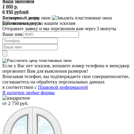
Ваша экономия
Ваша экономия
2 050
р.
1 600
р.
6 950
рублей
6 130
рублей
2 створки + дверь
Бесплатный замер окон
Рассчитаем цену
по вашим эскизам
Отправьте заявку и мы перезвоним вам через 3 минуты
Ваше имя
Если у Вас нет эскизов, впишите номер телефона и менеджер
перезвонит Вам для выяснения размеров!
Вписывая телефон, вы подтверждаете свое совершеннолетие,
соглашаетесь на обработку персональных данных
в соответствии с
Правовой информацией
В наличии любые формы
от
2 750
руб.