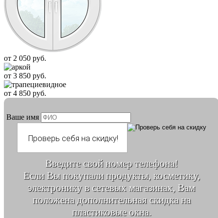
от
2 050
руб.
от
3 850
руб.
от
4 850
руб.
Ваше имя
Введите свой номер телефона!
Если Вы покупали продукты, косметику,
электронику в сетевых магазинах, Вам
положена дополнительная скидка на
пластиковые окна.