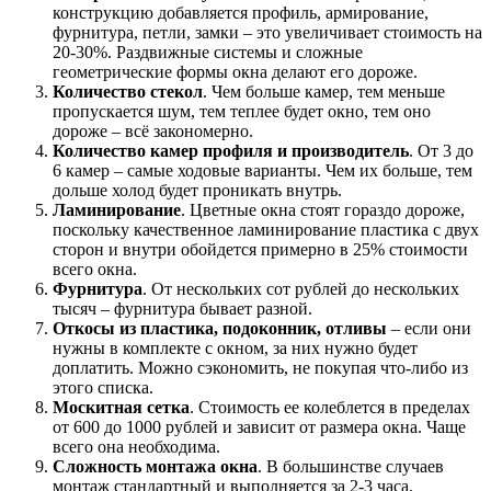
конструкцию добавляется профиль, армирование,
фурнитура, петли, замки – это увеличивает стоимость на
20-30%. Раздвижные системы и сложные
геометрические формы окна делают его дороже.
Количество стекол
. Чем больше камер, тем меньше
пропускается шум, тем теплее будет окно, тем оно
дороже – всё закономерно.
Количество камер профиля и производитель
. От 3 до
6 камер – самые ходовые варианты. Чем их больше, тем
дольше холод будет проникать внутрь.
Ламинирование
. Цветные окна стоят гораздо дороже,
поскольку качественное ламинирование пластика с двух
сторон и внутри обойдется примерно в 25% стоимости
всего окна.
Фурнитура
. От нескольких сот рублей до нескольких
тысяч – фурнитура бывает разной.
Откосы из пластика, подоконник, отливы
– если они
нужны в комплекте с окном, за них нужно будет
доплатить. Можно сэкономить, не покупая что-либо из
этого списка.
Москитная сетка
. Стоимость ее колеблется в пределах
от 600 до 1000 рублей и зависит от размера окна. Чаще
всего она необходима.
Сложность монтажа окна
. В большинстве случаев
монтаж стандартный и выполняется за 2-3 часа.