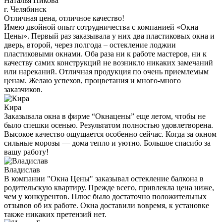
Наталья Пикова
г. Челябинск
Отличная цена, отличное качество!
Имею двойной опыт сотрудничества с компанией «Окна
Цены». Первый раз заказывала у них два пластиковых окна и
дверь, второй, через полгода – остекление лоджии
пластиковыми окнами. Оба раза ни к работе мастеров, ни к
качеству самих конструкций не возникло никаких замечаний
или нареканий. Отличная продукция по очень приемлемым
ценам. Желаю успехов, процветания и много-много
заказчиков.
Кира
Заказывала окна в фирме “Окнацены” еще летом, чтобы не
было спешки осенью. Результатом полностью удовлетворена.
Высокое качество ощущается особенно сейчас. Когда за окном
сильные морозы — дома тепло и уютно. Большое спасибо за
вашу работу!
Владислав
В компании "Окна Цены" заказывал остекление балкона в
родительскую квартиру. Прежде всего, привлекла цена ниже,
чем у конкурентов. Плюс было достаточно положительных
отзывов об их работе. Окна доставили вовремя, к установке
также никаких претензий нет.