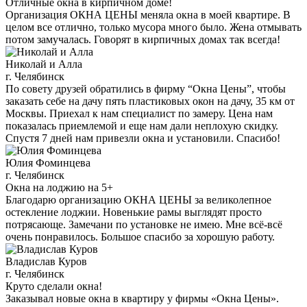
Отличные окна в кирпичном доме!
Организация ОКНА ЦЕНЫ меняла окна в моей квартире. В
целом все отлично, только мусора много было. Жена отмывать
потом замучалась. Говорят в кирпичных домах так всегда!
Николай и Алла
г. Челябинск
По совету друзей обратились в фирму “Окна Цены”, чтобы
заказать себе на дачу пять пластиковых окон на дачу, 35 км от
Москвы. Приехал к нам специалист по замеру. Цена нам
показалась приемлемой и еще нам дали неплохую скидку.
Спустя 7 дней нам привезли окна и установили. Спасибо!
Юлия Фоминцева
г. Челябинск
Окна на лоджию на 5+
Благодарю организацию ОКНА ЦЕНЫ за великолепное
остекление лоджии. Новенькие рамы выглядят просто
потрясающе. Замечани по установке не имею. Мне всё-всё
очень понравилось. Большое спасибо за хорошую работу.
Владислав Куров
г. Челябинск
Круто сделали окна!
Заказывал новые окна в квартиру у фирмы «Окна Цены».