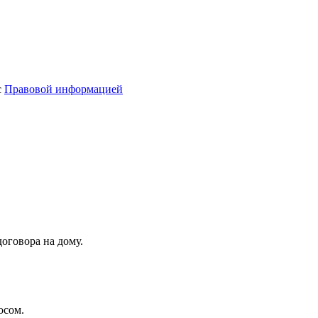
с
Правовой информацией
оговора на дому.
осом.